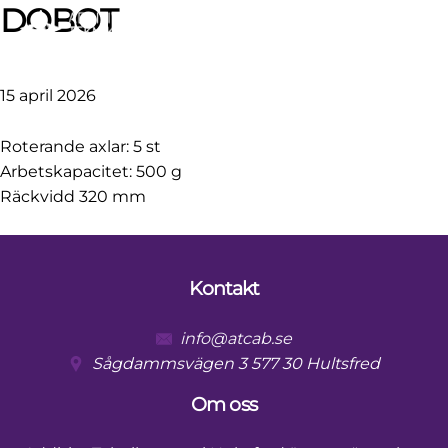
Skip
Skip
Skip
Skip
DOBOT
to
to
to
to
primary
main
primary
footer
navigation
content
sidebar
15 april 2026
Roterande axlar: 5 st
Arbetskapacitet: 500 g
Räckvidd 320 mm
Primary
Sidebar
Kontakt
Footer
info@atcab.se
Sågdammsvägen 3 577 30 Hultsfred
Om oss