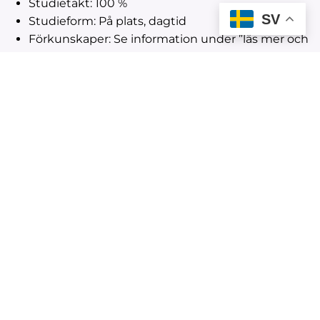
Studietakt: 100 %
SV
Studieform: På plats, dagtid
Förkunskaper: Se information under ”läs mer och
ansök”
Du har också möjlighet att certifiera dig i SolidWorks,
ett branschledande CAD-program som många företag
använder. Dessutom samarbetar vi med företag och
organisationer inom 3D-teknik, vilket ger dig värdefulla
kontakter inför framtiden.
YH-utbildning
CSN-berättigande
Läs mer om ansökan
Studentboende