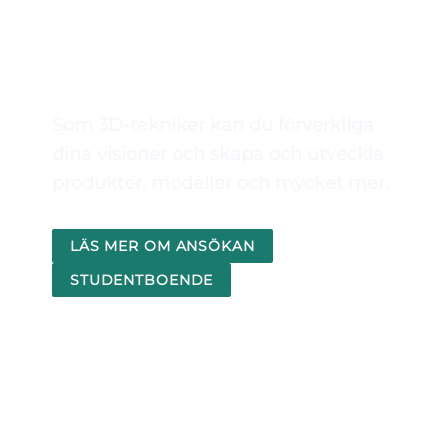
METALL
Som 3D-tekniker kan du förverkliga
dina visioner och skapa och utveckla
produkter, modeller och mycket mer.
LÄS MER OM ANSÖKAN
STUDENTBOENDE