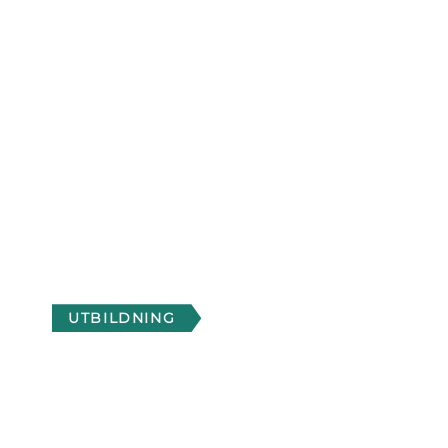
UTBILDNING
3D-TEKNIKER
ADDITIV TEKNIK I