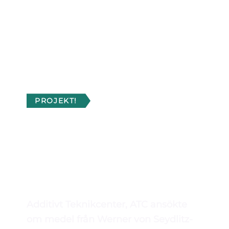
PROJEKT!
VERKTYGSTEKNI
KER
Additivt Teknikcenter, ATC ansökte
om medel från Werner von Seydlitz-