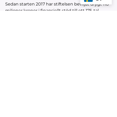
Sedan starten 2017 har stiftelsen beviljat drygt 118
miljoner kronor i finansiellt stöd till ett 175-tal
forskningsprojekt som har anknytning till de
svenska basnäringarna skog, lantbruk och
verkstadsindustri.
Nu föll valet på att stötta ATC i Hultsfred sedan
skolan gjort en ansökan ihop med Teknikcollege.
Deras förundersökning stärkte bilden av att
företag saknar kompetensen och att
verktygstekniker är en utdöende yrkesgrupp.
Med det beskedet i ryggen beviljades ATC hela det
ansökta beloppet.