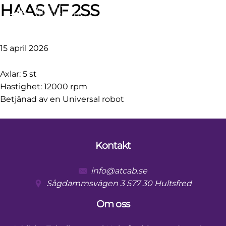
Skip
Skip
Skip
Skip
HAAS VF 2SS
to
to
to
to
primary
main
primary
footer
navigation
content
sidebar
15 april 2026
Axlar: 5 st
Hastighet: 12000 rpm
Betjänad av en Universal robot
Primary
Sidebar
Kontakt
Footer
info@atcab.se
Sågdammsvägen 3 577 30 Hultsfred
Om oss