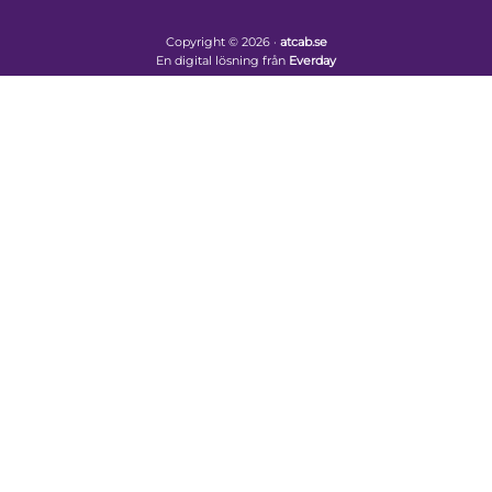
Copyright © 2026 ·
atcab.se
En digital lösning från
Everday