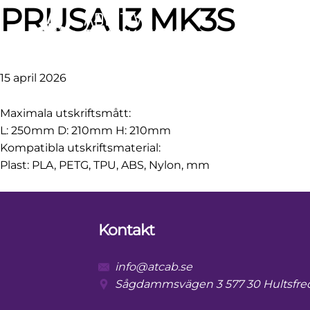
Skip
Skip
Skip
Skip
PRUSA I3 MK3S
to
to
to
to
primary
main
primary
footer
navigation
content
sidebar
15 april 2026
Maximala utskriftsmått:
L: 250mm D: 210mm H: 210mm
Kompatibla utskriftsmaterial:
Plast: PLA, PETG, TPU, ABS, Nylon, mm
Primary
Kontakt
Sidebar
info@atcab.se
Sågdammsvägen 3 577 30 Hultsfre