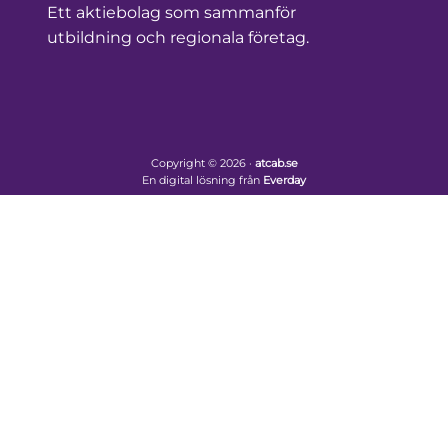
Ett aktiebolag som sammanför
utbildning och regionala företag.
Copyright © 2026 ·
atcab.se
En digital lösning från
Everday