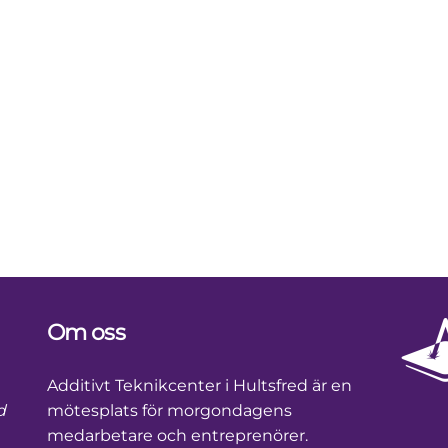
Om oss
Footer
Additivt Teknikcenter i Hultsfred är en
d
mötesplats för morgondagens
medarbetare och entreprenörer.