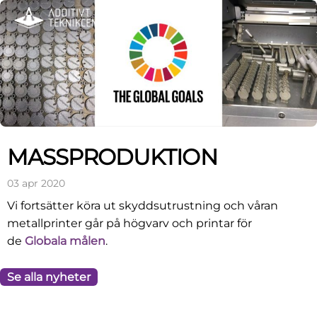
Skip
Skip
Skip
Skip
to
to
to
to
primary
main
primary
footer
navigation
content
sidebar
MASSPRODUKTION
03 apr 2020
Vi fortsätter köra ut skyddsutrustning och våran
metallprinter går på högvarv och printar för
de
Globala målen
.
Se alla nyheter