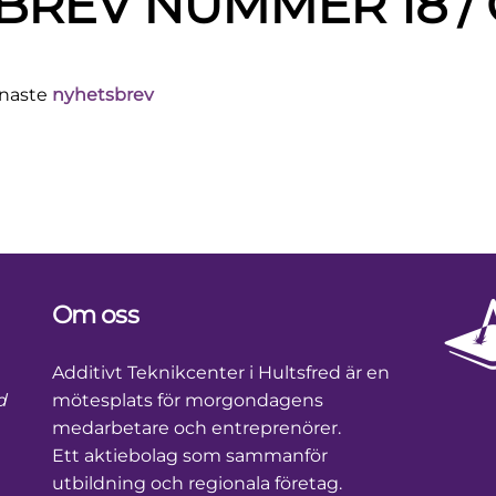
REV NUMMER 18 / Q
enaste
nyhetsbrev
Om oss
Footer
Additivt Teknikcenter i Hultsfred är en
d
mötesplats för morgondagens
medarbetare och entreprenörer.
Ett aktiebolag som sammanför
utbildning och regionala företag.