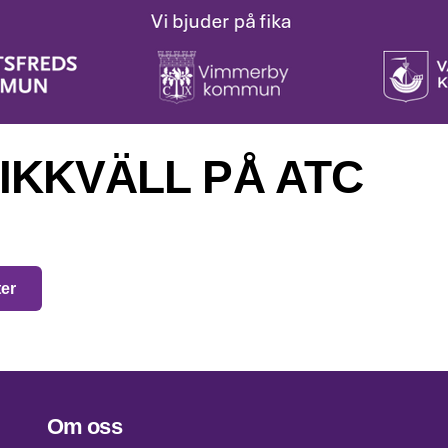
IKKVÄLL PÅ ATC
ter
Om oss
Footer